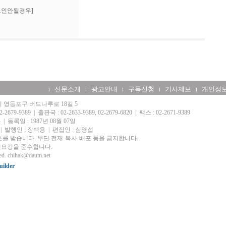
그인안될경우]
신문소개
광고안내
구독신청
기사제보
개인정
l
l
l
l
l
울시 영등포구 버드나루로 18길 5
-2679-9389
|
출판국 : 02-2633-9389, 02-2679-6820
|
팩스 : 02-2671-9389
4
|
등록일 : 1987년 08월 07일
|
발행인 : 장백용
|
편집인 : 심영섭
를 받습니다. 무단 전재·복사·배포 등을 금지합니다.
요강을 준수합니다.
ed.
chihak@daum.net
ilder