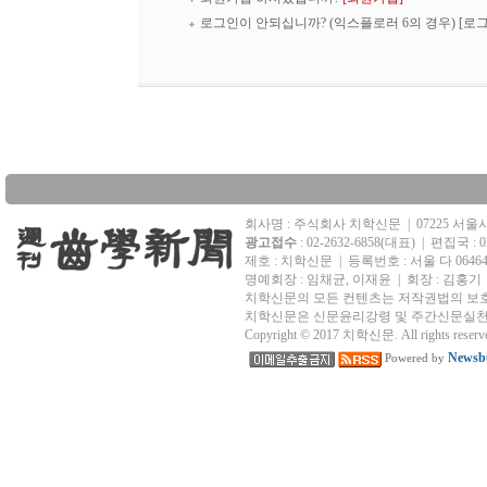
로그인이 안되십니까? (익스플로러 6의 경우)
[로
회사명 : 주식회사 치학신문
|
07225 서
광고접수
: 02-2632-6858(대표)
|
편집국 : 02
제호 : 치학신문
|
등록번호 : 서울 다 0646
명예회장 : 임채균, 이재윤 | 회장 : 김홍기
치학신문의 모든 컨텐츠는 저작권법의 보호
치학신문은 신문윤리강령 및 주간신문실천
Copyright © 2017 치학신문. All rights reserv
Newsbu
Powered by