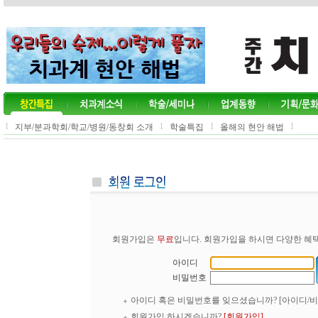
l
l
l
l
지부/분과학회/학교/병원/동창회 소개
학술특집
올해의 현안 해법
회원가입은
무료
입니다. 회원가입을 하시면 다양한 혜택
아이디
비밀번호
아이디 혹은 비밀번호를 잊으셨습니까?
[아이디/
회원가입 하시겠습니까?
[회원가입]