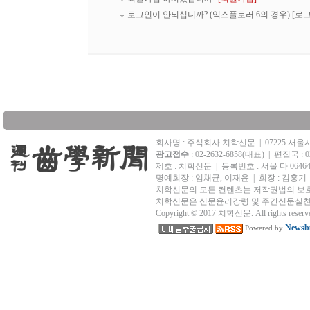
로그인이 안되십니까? (익스플로러 6의 경우)
[로
회사명 : 주식회사 치학신문
|
07225 서
광고접수
: 02-2632-6858(대표)
|
편집국 : 02
제호 : 치학신문
|
등록번호 : 서울 다 0646
명예회장 : 임채균, 이재윤 | 회장 : 김홍기
치학신문의 모든 컨텐츠는 저작권법의 보호
치학신문은 신문윤리강령 및 주간신문실천
Copyright © 2017 치학신문. All rights reserv
Newsbu
Powered by