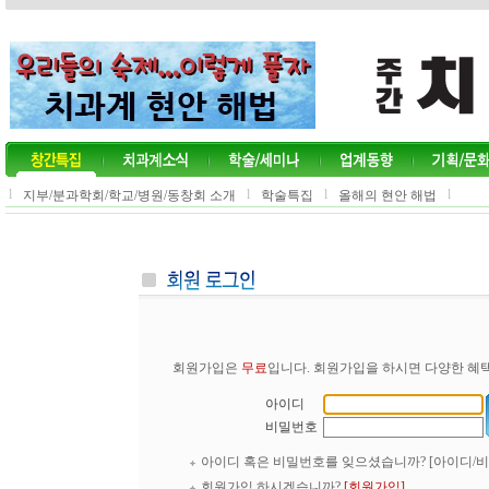
l
l
l
l
지부/분과학회/학교/병원/동창회 소개
학술특집
올해의 현안 해법
회원가입은
무료
입니다. 회원가입을 하시면 다양한 혜택
아이디
비밀번호
아이디 혹은 비밀번호를 잊으셨습니까?
[아이디/
회원가입 하시겠습니까?
[회원가입]