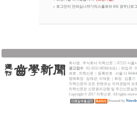
로그인이 안되십니까? (익스플로러 6의 경우)
[로
회사명 : 주식회사 치학신문
|
07225 서
광고접수
: 02-2632-6858(대표)
|
편집국 : 02
제호 : 치학신문
|
등록번호 : 서울 다 0646
명예회장 : 임채균, 이재윤 | 회장 : 김홍기
치학신문의 모든 컨텐츠는 저작권법의 보호
치학신문은 신문윤리강령 및 주간신문실천
Copyright © 2017 치학신문. All rights reserv
Newsbu
Powered by