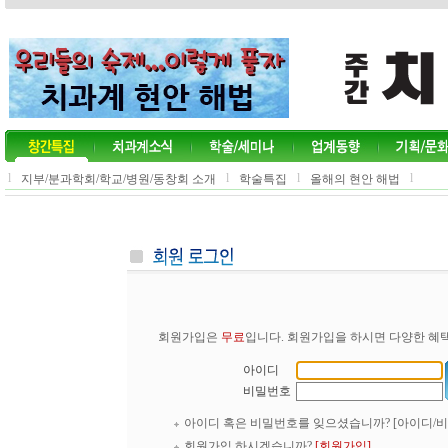
l
l
l
l
지부/분과학회/학교/병원/동창회 소개
학술특집
올해의 현안 해법
회원가입은
무료
입니다. 회원가입을 하시면 다양한 혜택
아이디
비밀번호
아이디 혹은 비밀번호를 잊으셨습니까?
[아이디/
회원가입 하시겠습니까?
[회원가입]