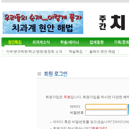
l
l
l
l
지부/분과학회/학교/병원/동창회 소개
학술특집
올해의 현안 해법
회원가입은
무료
입니다. 회원가입을 하시면 다양한 혜택
아이디
비밀번호
아이디 혹은 비밀번호를 잊으셨습니까?
[아이디/
회원가입 하시겠습니까?
[회원가입]