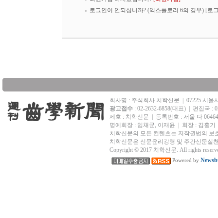
로그인이 안되십니까? (익스플로러 6의 경우)
[로
회사명 : 주식회사 치학신문
|
07225 서
광고접수
: 02-2632-6858(대표)
|
편집국 : 02
제호 : 치학신문
|
등록번호 : 서울 다 0646
명예회장 : 임채균, 이재윤 | 회장 : 김홍기
치학신문의 모든 컨텐츠는 저작권법의 보호
치학신문은 신문윤리강령 및 주간신문실천
Copyright © 2017 치학신문. All rights reserv
Newsbu
Powered by