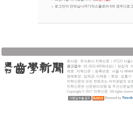
로그인이 안되십니까? (익스플로러 6의 경우)
[로
회사명 : 주식회사 치학신문
|
07225 서
광고접수
: 02-2632-6858(대표)
|
편집국 : 02
제호 : 치학신문
|
등록번호 : 서울 다 0646
명예회장 : 임채균, 이재윤 | 회장 : 김홍기
치학신문의 모든 컨텐츠는 저작권법의 보호
치학신문은 신문윤리강령 및 주간신문실천
Copyright © 2017 치학신문. All rights reserv
Newsbu
Powered by