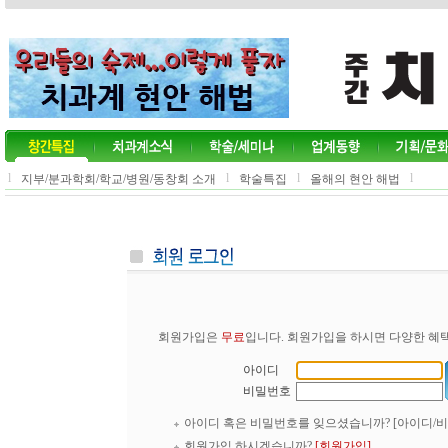
l
l
l
l
지부/분과학회/학교/병원/동창회 소개
학술특집
올해의 현안 해법
회원가입은
무료
입니다. 회원가입을 하시면 다양한 혜택
아이디
비밀번호
아이디 혹은 비밀번호를 잊으셨습니까?
[아이디/
회원가입 하시겠습니까?
[회원가입]