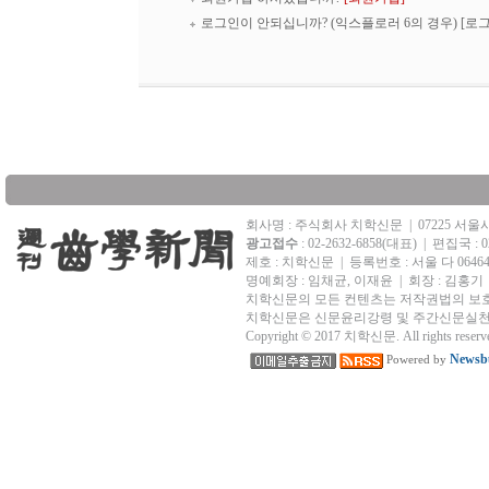
로그인이 안되십니까? (익스플로러 6의 경우)
[로
회사명 : 주식회사 치학신문
|
07225 서
광고접수
: 02-2632-6858(대표)
|
편집국 : 02
제호 : 치학신문
|
등록번호 : 서울 다 0646
명예회장 : 임채균, 이재윤 | 회장 : 김홍기
치학신문의 모든 컨텐츠는 저작권법의 보호
치학신문은 신문윤리강령 및 주간신문실천
Copyright © 2017 치학신문. All rights reserv
Newsbu
Powered by