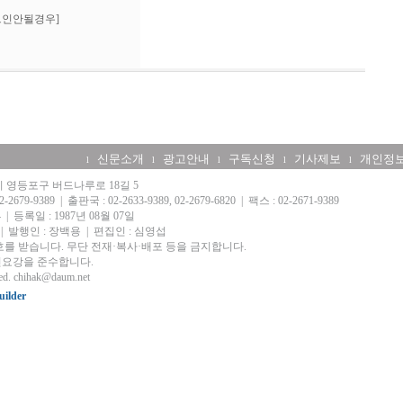
그인안될경우]
신문소개
광고안내
구독신청
기사제보
개인정
l
l
l
l
l
울시 영등포구 버드나루로 18길 5
-2679-9389
|
출판국 : 02-2633-9389, 02-2679-6820
|
팩스 : 02-2671-9389
4
|
등록일 : 1987년 08월 07일
|
발행인 : 장백용
|
편집인 : 심영섭
를 받습니다. 무단 전재·복사·배포 등을 금지합니다.
요강을 준수합니다.
ed.
chihak@daum.net
ilder