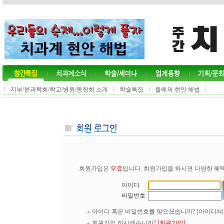
l
l
l
l
지부/분과학회/학교/병원/동창회 소개
학술특집
올해의 현안 해법
회원가입은
무료
입니다. 회원가입을 하시면 다양한 혜택
아이디
비밀번호
아이디 혹은 비밀번호를 잊으셨습니까?
[아이디/
회원가입 하시겠습니까?
[회원가입]