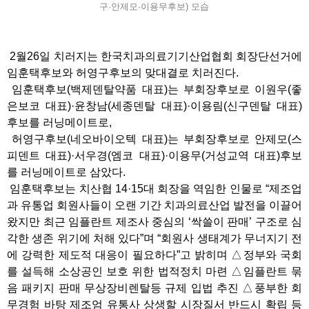
구·안제모·이용무후보) 모습
2월26일 치러지는 한국치과의료기기산업협회 회장단선거에
임훈택후보와 허영구후보의 맞대결로 치러진다.
임훈택후보(백제덴탈약품 대표)는 부회장후보로 이원우(좋
은보코 대표)·윤창남(세종덴탈 대표)·이용림(신구덴탈 대표)
후보를 러닝메이트로,
허영구후보(네오바이오텍 대표)는 부회장후보로 안제모(스
피덴트 대표)·서우경(엠코 대표)·이용무(거성교역 대표)후보
를 러닝메이트로 삼았다.
임훈택후보는 치산협 14·15대 회장을 역임한 인물로 “제조업
과 유통업 회원사들이 오랜 기간 치과의료산업 발전을 이끌어
왔지만 최근 임플란트 제조사 중심의 ‘싹쓸이 판매’ 구조로 심
각한 생존 위기에 처해 있다”며 “회원사 생태계가 무너지기 전
에 강력한 제도적 대응이 필요하다”고 밝히며 △정부와 국회
를 설득해 소상공인 보호 위한 법적정치 마련 △임플란트 묶
음 패키지 판매 무상장비렌탈등 규제 입법 추진 △풍부한 회
무경험 바탕 제조엄 유통사 상생할 시장질서 반드시 확립 등