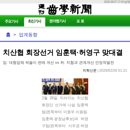
2026.08.07 17:43 발행
홈
>
업계동향
치산협 회장선거 임훈택·허영구 맞대결
임: 대형업체 싹쓸이 판매 개선 vs 허: 치협과 관계개선 안정적발전
치학신문
| 2026/02/26 01:21
2월 26일 치러지는 치산협
회장단 선거에 나설 임훈택
팀(왼쪽부터 이원우·이용림·
임훈택·윤창남후보)과 허영
구팀(왼쪽부터 서우경·허영