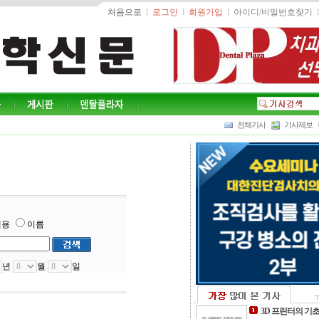
처음으로
l
로그인
l
회원가입
l
아이디/비밀번호찾기
l
전체기사
기사제보
내용
이름
년
월
일
3D 프린터의 기