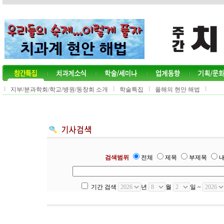
l
l
l
l
지부/분과학회/학교/병원/동창회 소개
학술특집
올해의 현안 해법
검색범위
전체
제목
부제목
기간 검색
년
월
일 ~