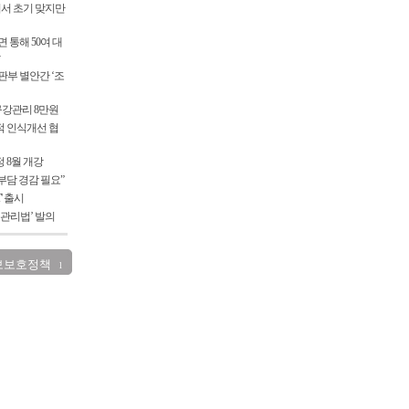
서 초기 맞지만
 통해 50여 대
부 별안간 ‘조
 구강관리 8만원
적 인식개선 협
 8월 개강
부담 경감 필요”
T' 출시
 관리법’ 발의
보보호정책
l