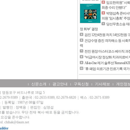
임요한위원“ 사퇴
최종 수리 안됐다”
박영섭측 준비서면
의원 ‘임시총회’ 주장
당선무효소송 재판
정 회부’ 결정
검진 12만4천원 처치 14만2천원
건강수명 증진 격차해소 등 사회
력
전진 원장 마스터코스 베이직 과정
“비급여시장 정상화 치과의료비 
All-in-One 제거 솔루션 'Removal KI
‘휴·폐업 의료기관 진료기록 국가
신문소개
광고안내
구독신청
기사제보
개인정
l
l
l
l
l
울시 영등포구 버드나루로 18길 5
-2679-9389
|
출판국 : 02-2633-9389, 02-2679-6820
|
팩스 : 02-2671-9389
4
|
등록일 : 1987년 08월 07일
|
발행인 : 장백용
|
편집인 : 심영섭
를 받습니다. 무단 전재·복사·배포 등을 금지합니다.
요강을 준수합니다.
ed.
chihak@daum.net
ilder