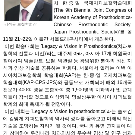
차 한·중·일 국제치과보철학술대회
(The 9th Biennial Joint Congress of
Korean Academy of Prosthodontics-
김성균 보철학회장
Chinese Prosthodontic Society-
Japan Prosthodontic Society)’를 올
11월 21~22일 이틀간 서울드래곤시티에서 개최한다.
이번 학술대회는 'Legacy & Vision in Prosthodontics(치과보
철학의 전통과 비전)'라는 대주제 아래, 아시아 17개 회원국이
참여하여 임플란트, 보철, 악관절 등 광범위한 분야의 최신 지
식과 임상 기술을 공유하는 학회다. 서울에서 열리는 이번 아
시아치과보철학회 학술대회(AAP)는 한·중·일 국제치과보철
학술대회(KAP-CPS-JPS)와 공동으로 개최되어 해외 16개국
전문가 400여 명을 포함하여 총 1,900명의 치과의사 및 관계
자들이 참석할 것으로 예상되며, 명실상부한 아시아 치과보철
학계의 최대 축제가 될 전망이다.
이번 대회는 'Legacy & Vision in prosthodontics'라는 슬로건
에 걸맞게 치과보철학의 역사적 성과를 돌아보고 미래의 혁신
기술을 조망하는 자리가 될 것이다. 국내외 유명 연자들이 대
거 참여하여 우리나라 치과의사의 우수한 임상 및 연구 성과