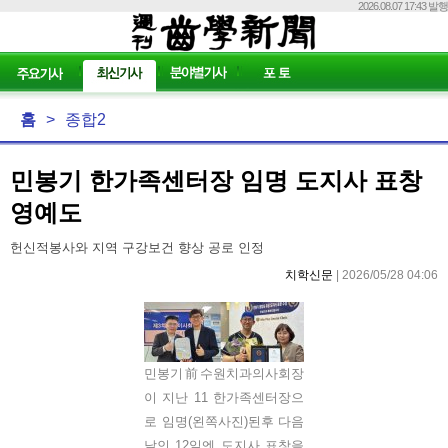
2026.08.07 17:43 발행
홈
>
종합2
민봉기 한가족센터장 임명 도지사 표창
영예도
헌신적봉사와 지역 구강보건 향상 공로 인정
치학신문
| 2026/05/28 04:06
민봉기前수원치과의사회장
이 지난 11 한가족센터장으
로 임명(왼쪽사진)된후 다음
날인 12일엔 도지사 표창을