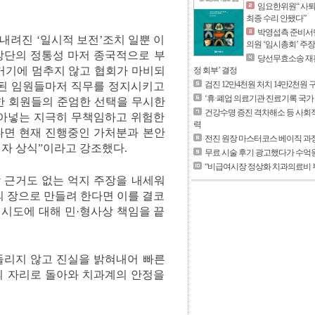
임요한위원“ 사퇴
최종 수리 안됐다”
박영섭측 준비서면
내려진 ‘일시적 보전’조치 일뿐 이
의원 ‘임시총회’ 주장
회장단의 정통성 마저 종국적으로 부
당선무효소송 재판
 거기에 멈추지 않고 협회가 마비되
정 회부’ 결정
검진 12만4천원 처치 14만2천원
출된 임원들마저 직무를 정지시키고
‘휴·폐업 의료기관 진료기록 국가
한 회원들의 준엄한 선택을 무시한
건강수명 증진 격차해소 등 사회
몰아넣는 지극히 무책임하고 위험한
력
다면 현재 진행중인 가처분과 본안
전진 원장 마스터코스 베이직 과정
자 상식”이라고 강조했다.
무료 시술 후기 광고했다가 수억
“비급여시장 정상화 치과의료비 
 근거도 없는 억지 주장을 내세워
 장으로 만들려 한다면 이를 결코
시도에 대해 민·형사상 책임을 끝
들리지 않고 진실을 밝혀내어 빠른
의 자리로 돌아와 치과계의 안정을