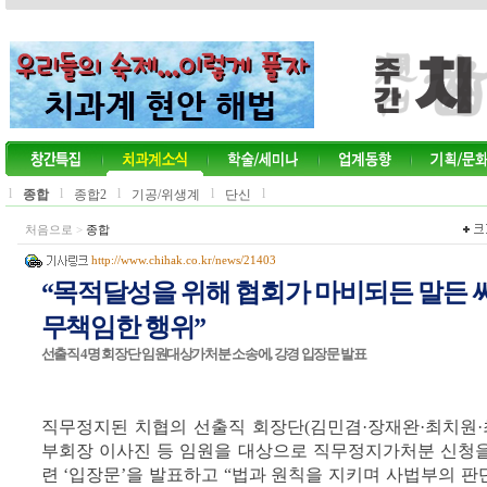
l
l
l
l
l
종합
종합2
기공/위생계
단신
처음으로
>
종합
http://www.chihak.co.kr/news/21403
“목적달성을 위해 협회가 마비되든 말든 
무책임한 행위”
선출직 4명 회장단 임원대상가처분 소송에, 강경 입장문 발표
직무정지된 치협의 선출직 회장단(김민겸·장재완·최치원·최
부회장 이사진 등 임원을 대상으로 직무정지가처분 신청
련 ‘입장문’을 발표하고 “법과 원칙을 지키며 사법부의 