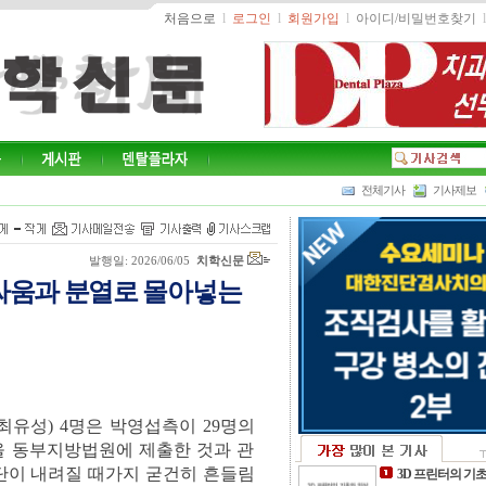
처음으로
l
로그인
l
회원가입
l
아이디/비밀번호찾기
l
전체기사
기사제보
발행일: 2026/06/05
치학신문
싸움과 분열로 몰아넣는
유성) 4명은 박영섭측이 29명의
을 동부지방법원에 제출한 것과 관
판단이 내려질 때가지 굳건히 흔들림
3D 프린터의 기