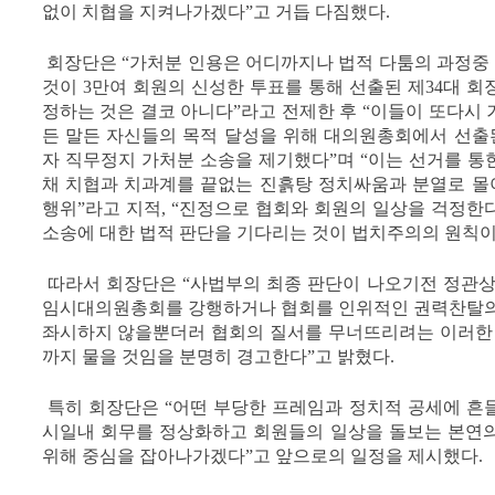
없이 치협을 지켜나가겠다”고 거듭 다짐했다.
회장단은 “가처분 인용은 어디까지나 법적 다툼의 과정중 
것이 3만여 회원의 신성한 투표를 통해 선출된 제34대 
정하는 것은 결코 아니다”라고 전제한 후 “이들이 또다시
든 말든 자신들의 목적 달성을 위해 대의원총회에서 선
자 직무정지 가처분 소송을 제기했다”며 “이는 선거를 통
채 치협과 치과계를 끝없는 진흙탕 정치싸움과 분열로 
행위”라고 지적, “진정으로 협회와 회원의 일상을 걱정한
소송에 대한 법적 판단을 기다리는 것이 법치주의의 원칙이
따라서 회장단은 “사법부의 최종 판단이 나오기전 정관상
임시대의원총회를 강행하거나 협회를 인위적인 권력찬탈의
좌시하지 않을뿐더러 협회의 질서를 무너뜨리려는 이러한 
까지 물을 것임을 분명히 경고한다”고 밝혔다.
특히 회장단은 “어떤 부당한 프레임과 정치적 공세에 흔
시일내 회무를 정상화하고 회원들의 일상을 돌보는 본연
위해 중심을 잡아나가겠다”고 앞으로의 일정을 제시했다.