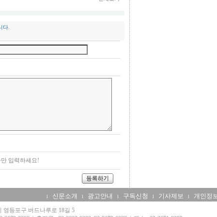
니다.
만 입력하세요!
신문소개
광고안내
구독신청
기사제보
개인정
l
l
l
l
l
울시 영등포구 버드나루로 18길 5