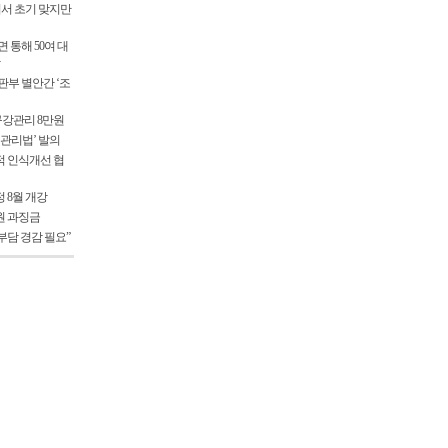
서 초기 맞지만
 통해 50여 대
부 별안간 ‘조
 구강관리 8만원
 관리법’ 발의
적 인식개선 협
 8월 개강
원 과징금
부담 경감 필요”