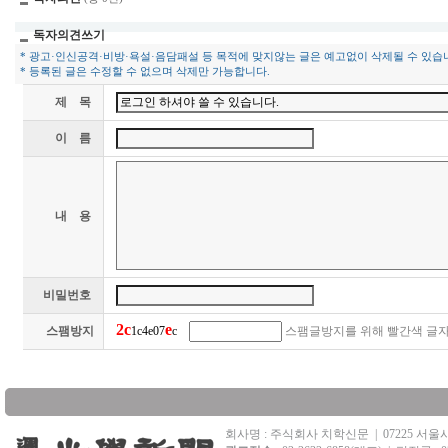
독자의견쓰기
* 광고·인신공격·비방·욕설·음담패설 등 목적에 맞지않는 글은 예고없이 삭제될 수 있습
* 등록된 글은 수정할 수 없으며 삭제만 가능합니다.
제 목
이 름
내 용
비밀번호
2
c
e
스팸방지
1c4e07
c
스팸글방지를 위해 빨간색 글자
회사명 : 주식회사 치학신문
|
07225 서