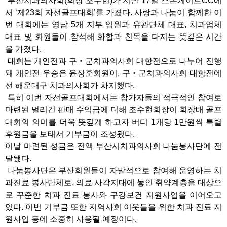
부산치과의사회(회장 조수현)가 지난 17일 스톤게이트CC에
서 ‘제23회 자선골프대회’를 가졌다. 사랑과 나눔이 함께한 이
번 대회에는 영남 5개 지부 임원과 유관단체 대표, 치과업체
대표 및 회원들이 참석해 화합과 친목을 다지는 뜻깊은 시간
을 가졌다.
대회는 개인전과 구‧군치과의사회 대항전으로 나누어 진행
돼 개인전 우승은 윤상훈회원이, 구‧군치과의사회 대항전에
선 해운대구 치과의사회가 차지했다.
특히 이번 자선골프대회에서는 참가자들의 적극적인 참여로
마련된 멀리건 판매 수익금에 더해 조수현회장이 회장배 골프
대회의 의미를 더욱 뜻깊게 하고자 버디 1개당 1만원씩 특별
후원금을 보태서 기부금이 조성됐다.
이날 마련된 성금은 전액 부산시치과의사회 나눔봉사단에 전
달됐다.
나눔봉사단은 부산회원들이 자발적으로 참여해 운영하는 치
과진료 봉사단체로, 의료 사각지대에 놓인 취약계층을 대상으
로 꾸준한 치과 진료 봉사와 구강보건 지원사업을 이어오고
있다. 이번 기부금 또한 지역사회 이웃들을 위한 치과 진료 지
원사업 등에 소중히 사용될 예정이다.