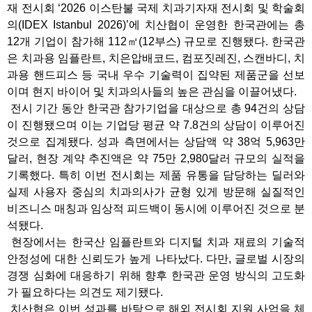
재 전시회 ‘2026 이스탄불 국제 치과기자재 전시회 및 학술회
의(IDEX Istanbul 2026)’에 치산협이 운영한 한국관에는 총
12개 기업이 참가해 112㎡(12부스) 규모로 진행됐다. 한국관
은 치과용 임플란트, 치은압배코드, 컴포짓레진, 스캔바디, 치
과용 핸드피스 등 국내 우수 기술력이 집약된 제품군을 선보
이며 현지 바이어 및 치과의사들의 높은 관심을 이끌어냈다.
전시 기간 동안 한국관 참가기업을 대상으로 총 94건의 상담
이 진행됐으며 이는 기업당 평균 약 7.8건의 상담이 이루어진
것으로 집계됐다. 성과 측면에서는 상담액 약 38억 5,963만
달러, 현장 계약 추진액은 약 75만 2,980달러 규모의 실적을
기록했다. 특히 이번 전시회는 제품 유통을 담당하는 딜러와
실제 사용자 중심의 치과의사가 균형 있게 방문해 실질적인
비즈니스 매칭과 임상적 피드백이 동시에 이루어진 것으로 분
석됐다.
현장에서는 한국산 임플란트와 디지털 치과 재료의 기술적
안정성에 대한 신뢰도가 높게 나타났다. 다만, 글로벌 시장의
경쟁 심화에 대응하기 위해 향후 한국관 운영 방식의 고도화
가 필요하다는 의견도 제기됐다.
치산협은 이번 성과를 바탕으로 해외 전시회 지원 사업을 체