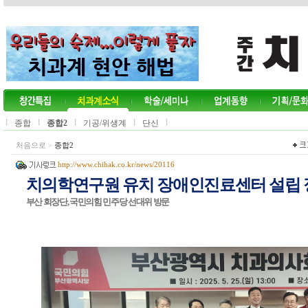
l
l
l
l
l
종합
종합2
기공/위생계
단신
처음으로
>
종합2
http://www.chihak.co.kr/news/20116
치의학연구원 유치 장애인진료센터 설립
부산 회장단, 국민의힘 민주당 선대위 방문