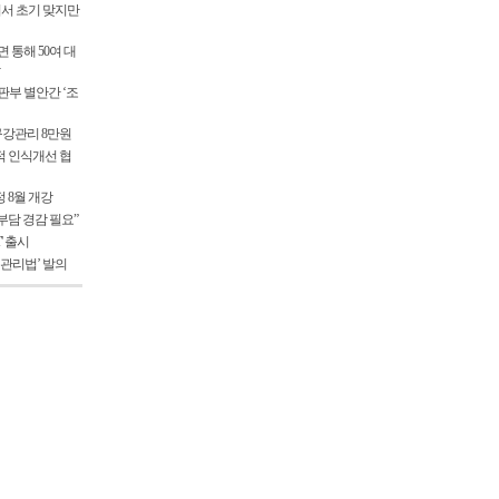
서 초기 맞지만
 통해 50여 대
부 별안간 ‘조
 구강관리 8만원
적 인식개선 협
 8월 개강
부담 경감 필요”
T' 출시
 관리법’ 발의