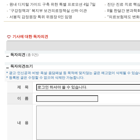
원내 디지털 가이드 구축 위한 특별 프로모션 4일 7일
진단·진료·치료 핵심 
‘구강정책과’ 복지부 보건의료정책실 산하 이관
8월 한달간 분과학회
서봉직 감정원장 특위 위원장 6인 임명
“의료보험제도 변화
기사에 대한 독자의견
독자의견
(총 0건)
독자의견쓰기
* 광고·인신공격·비방·욕설·음담패설 등 목적에 맞지않는 글은 예고없이 삭제될 수 있습
* 등록된 글은 수정할 수 없으며 삭제만 가능합니다.
제 목
이 름
내 용