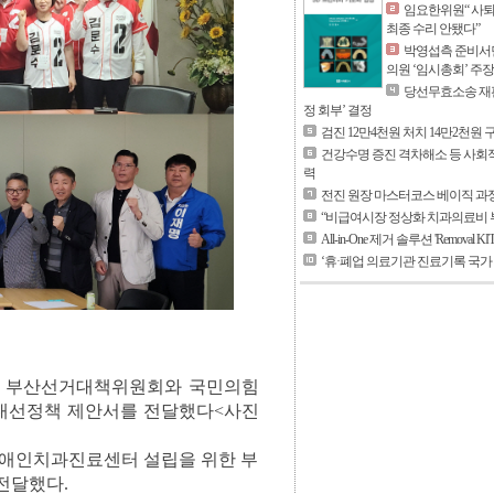
임요한위원“ 사퇴
최종 수리 안됐다”
박영섭측 준비서면
의원 ‘임시총회’ 주장
당선무효소송 재판
정 회부’ 결정
검진 12만4천원 처치 14만2천원
건강수명 증진 격차해소 등 사회
력
전진 원장 마스터코스 베이직 과정
“비급여시장 정상화 치과의료비 
All-in-One 제거 솔루션 'Removal KI
‘휴·폐업 의료기관 진료기록 국가
주당 부산선거대책위원회와 국민의힘
대선정책 제안서를 전달했다<사진
애인치과진료센터 설립을 위한 부
전달했다.