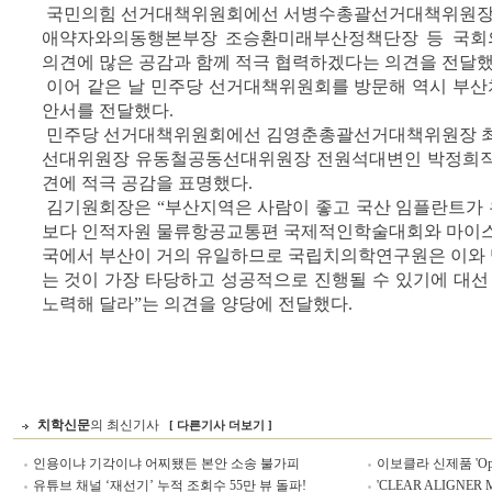
국민의힘 선거대책위원회에선 서병수총괄선거대책위원장
애약자와의동행본부장 조승환미래부산정책단장 등 국회
의견에 많은 공감과 함께 적극 협력하겠다는 의견을 전달했
이어 같은 날 민주당 선거대책위원회를 방문해 역시 부
안서를 전달했다.
민주당 선거대책위원회에선 김영춘총괄선거대책위원장 
선대위원장 유동철공동선대위원장 전원석대변인 박정희직
견에 적극 공감을 표명했다.
김기원회장은 “부산지역은 사람이 좋고 국산 임플란트가
보다 인적자원 물류항공교통편 국제적인학술대회와 마이스
국에서 부산이 거의 유일하므로 국립치의학연구원은 이와
는 것이 가장 타당하고 성공적으로 진행될 수 있기에 대선
노력해 달라”는 의견을 양당에 전달했다.
치학신문
의 최신기사
[ 다른기사 더보기 ]
인용이냐 기각이냐 어찌됐든 본안 소송 불가피
이보클라 신제품 'Optr
유튜브 채널 ‘재선기’ 누적 조회수 55만 뷰 돌파!
'CLEAR ALIGNER