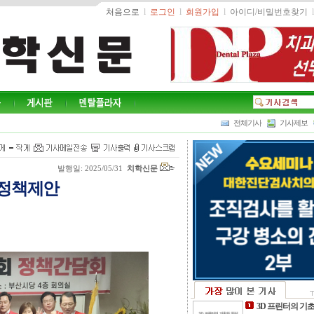
처음으로
l
로그인
l
회원가입
l
아이디/비밀번호찾기
l
전체기사
기사제보
발행일: 2025/05/31
치학신문
 정책제안
3D 프린터의 기