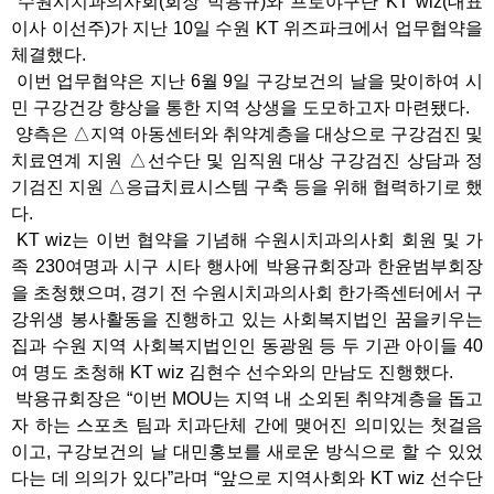
수원시치과의사회(회장 박용규)와 프로야구단 KT wiz(대표
이사 이선주)가 지난 10일 수원 KT 위즈파크에서 업무협약을
체결했다.
이번 업무협약은 지난 6월 9일 구강보건의 날을 맞이하여 시
민 구강건강 향상을 통한 지역 상생을 도모하고자 마련됐다.
양측은 △지역 아동센터와 취약계층을 대상으로 구강검진 및
치료연계 지원 △선수단 및 임직원 대상 구강검진 상담과 정
기검진 지원 △응급치료시스템 구축 등을 위해 협력하기로 했
다.
KT wiz는 이번 협약을 기념해 수원시치과의사회 회원 및 가
족 230여명과 시구 시타 행사에 박용규회장과 한윤범부회장
을 초청했으며, 경기 전 수원시치과의사회 한가족센터에서 구
강위생 봉사활동을 진행하고 있는 사회복지법인 꿈을키우는
집과 수원 지역 사회복지법인인 동광원 등 두 기관 아이들 40
여 명도 초청해 KT wiz 김현수 선수와의 만남도 진행했다.
박용규회장은 “이번 MOU는 지역 내 소외된 취약계층을 돕고
자 하는 스포츠 팀과 치과단체 간에 맺어진 의미있는 첫걸음
이고, 구강보건의 날 대민홍보를 새로운 방식으로 할 수 있었
다는 데 의의가 있다”라며 “앞으로 지역사회와 KT wiz 선수단