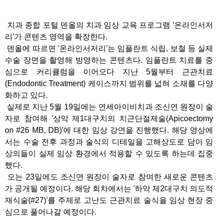
치과 종합 포털 덴올의 치과 임상 교육 프로그램 '온라인서저
리'가 콘텐츠 영역을 확장한다.
덴올에 따르면 '온라인서저리'는 임플란트 식립, 보철 등 실제
수술 장면을 촬영해 방영하는 콘텐츠다. 임플란트 치료를 중
심으로 커리큘럼을 이어오다 지난 5월부터 근관치료
(Endodontic Treatment) 케이스까지 범위를 넓혀 소재를 다양
화하고 있다.
실제로 지난 5월 19일에는 연세아이비치과 조신연 원장이 술
자로 참여해 '상악 제1대구치의 치근단절제술(Apicoectomy
on #26 MB, DB)'에 대한 임상 강연을 진행했다. 해당 영상에
서는 수술 전후 과정과 술식의 디테일을 고해상도로 담아 임
상의들이 실제 임상 환경에서 적용할 수 있도록 하는데 집중
했다.
오는 23일에도 조신연 원장이 술자로 참여한 새로운 콘텐츠
가 공개될 예정이다. 해당 회차에서는 '하악 제2대구치 의도적
재식술(#27)'를 주제로 고난도 근관치료 술식을 임상 현장 중
심으로 풀어나갈 예정이다.