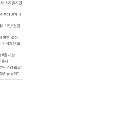
서 초기 맞지만
 통해 50여 대
처치 14만2천원
 회부’ 결정
적 인식개선 협
 8월 개강
T' 출시
부담 경감 필요”
생존율 높여”