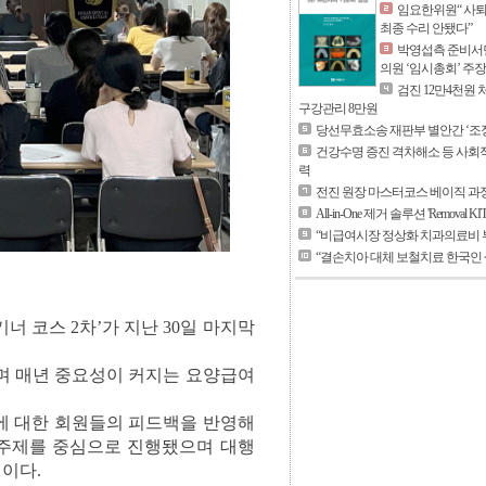
임요한위원“ 사퇴
최종 수리 안됐다”
박영섭측 준비서면
의원 ‘임시총회’ 주장
검진 12만4천원 
구강관리 8만원
당선무효소송 재판부 별안간 ‘조정
건강수명 증진 격차해소 등 사회
력
전진 원장 마스터코스 베이직 과정
All-in-One 제거 솔루션 'Removal KI
“비급여시장 정상화 치과의료비 
“결손치아 대체 보철치료 한국인 
 코스 2차’가 지난 30일 마지막
으며 매년 중요성이 커지는 요양급여
에 대한 회원들의 피드백을 반영해
 주제를 중심으로 진행됐으며 대행
이다.