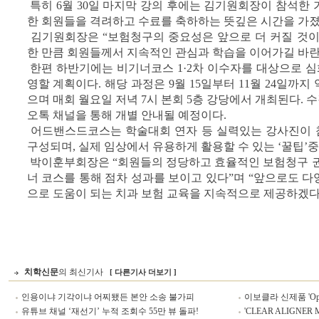
특히 6월 30일 마지막 강의 후에는 김기원회장이 참석한
한 회원들을 격려하고 수료를 축하하는 뜻깊은 시간을 가졌
김기원회장은 “보험청구의 중요성은 앞으로 더 커질 것이
한 만큼 회원들께서 지속적인 관심과 학습을 이어가길 바란다
한편 하반기에는 비기너코스 1·2차 이수자를 대상으로 심
영할 계획이다. 해당 과정은 9월 15일부터 11월 24일까지 
으며 매회 월요일 저녁 7시 본회 5층 강당에서 개최된다. 
오톡 채널을 통해 개별 안내될 예정이다.
어드밴스드코스는 학술대회 연자 등 실력있는 강사진이 
구성되며, 실제 임상에서 유용하게 활용할 수 있는 ‘꿀팁’
박이훈부회장은 “회원들의 정당하고 효율적인 보험청구 권
너 코스를 통해 점차 성과를 보이고 있다”며 “앞으로도 
으로 도움이 되는 치과 보험 교육을 지속적으로 제공하겠다
치학신문
의 최신기사
[ 다른기사 더보기 ]
인용이냐 기각이냐 어찌됐든 본안 소송 불가피
이보클라 신제품 'Optr
유튜브 채널 ‘재선기’ 누적 조회수 55만 뷰 돌파!
'CLEAR ALIGNER