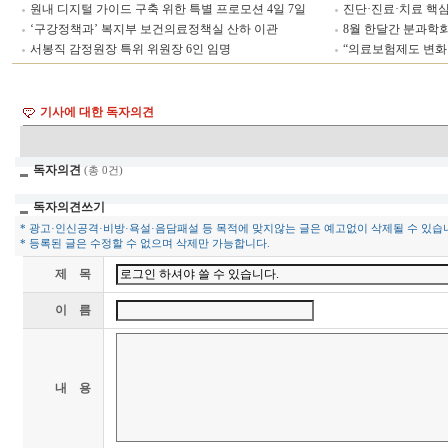
원내 디지털 가이드 구축 위한 특별 프로모션 4일 7일
진단·진료·치료 핵심 
‘구강정책과’ 복지부 보건의료정책실 산하 이관
8월 한달간 분과학회
서봉직 감정원장 특위 위원장 6인 임명
“의료보험제도 변화
기사에 대한 독자의견
독자의견
(총 0건)
독자의견쓰기
* 광고·인신공격·비방·욕설·음담패설 등 목적에 맞지않는 글은 예고없이 삭제될 수 있습
* 등록된 글은 수정할 수 없으며 삭제만 가능합니다.
제 목
이 름
내 용