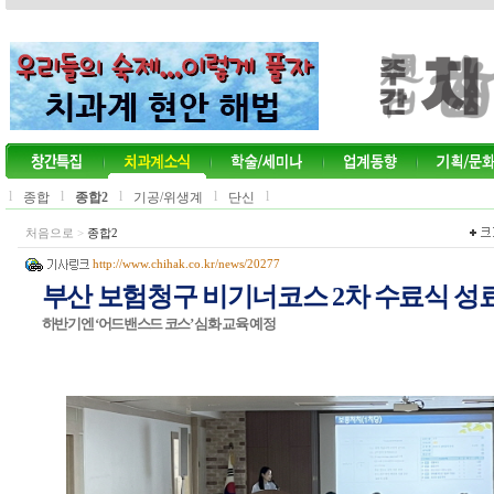
l
l
l
l
l
종합
종합2
기공/위생계
단신
처음으로
>
종합2
http://www.chihak.co.kr/news/20277
부산 보험청구 비기너코스 2차 수료식 성
하반기엔 ‘어드밴스드 코스’ 심화 교육 예정