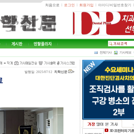
처음으로
l
로그인
l
회원가입
l
아이디/비밀번호찾기
l
전체기사
기사제보
발행일: 2025/07/12
치학신문
료
3D 프린터의 기