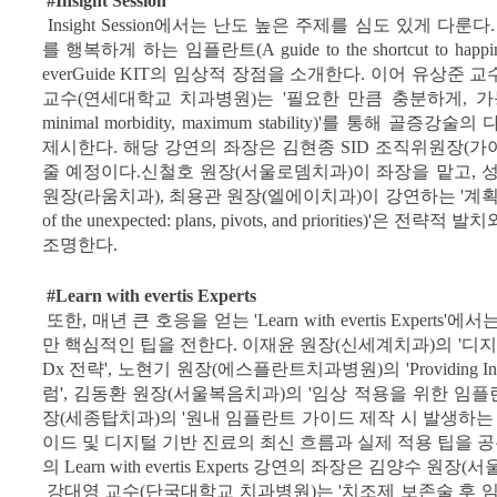
#Insight Session
Insight Session에서는 난도 높은 주제를 심도 있게 다
를 행복하게 하는 임플란트(A guide to the shortcut to hap
everGuide KIT의 임상적 장점을 소개한다. 이어 유상준
교수(연세대학교 치과병원)는 '필요한 만큼 충분하게, 가능한 한
minimal morbidity, maximum stability)'를 통해
제시한다. 해당 강연의 좌장은 김현종 SID 조직위원장(
줄 예정이다.신철호 원장(서울로뎀치과)이 좌장을 맡고, 
원장(라움치과), 최용관 원장(엘에이치과)이 강연하는 '계획대로
of the unexpected: plans, pivots, and priorities)
조명한다.
#Learn with evertis Experts
또한, 매년 큰 호응을 얻는 'Learn with evertis Exper
만 핵심적인 팁을 전한다. 이재윤 원장(신세계치과)의 '디지
Dx 전략', 노현기 원장(에스플란트치과병원)의 'Providing Inter
럼', 김동환 원장(서울복음치과)의 '임상 적용을 위한 임플
장(세종탑치과)의 '원내 임플란트 가이드 제작 시 발생하는 
이드 및 디지털 기반 진료의 최신 흐름과 실제 적용 팁을 공유하
의 Learn with evertis Experts 강연의 좌장은 김양수 원
강대영 교수(단국대학교 치과병원)는 '치조제 보존술 후 임