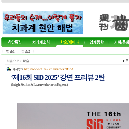
l
l
l
학술1
학술2
처음으로
>
학술1
http://www.chihak.co.kr/news/20383
‘제16회 SID 2025’ 강연 프리뷰 2탄
(Insight Session & Learn with evertis Experts)