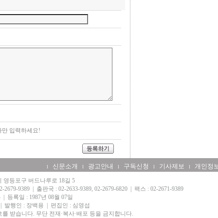
자만 입력하세요!
신문소개
광고안내
구독신청
기사제보
개인정
l
l
l
l
l
울시 영등포구 버드나루로 18길 5
-2679-9389
|
출판국 : 02-2633-9389, 02-2679-6820
|
팩스 : 02-2671-9389
4
|
등록일 : 1987년 08월 07일
|
발행인 : 장백용
|
편집인 : 심영섭
를 받습니다. 무단 전재·복사·배포 등을 금지합니다.