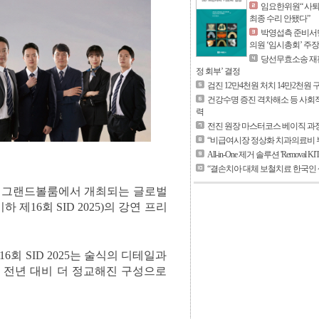
임요한위원“ 사퇴
최종 수리 안됐다”
박영섭측 준비서면
의원 ‘임시총회’ 주장
당선무효소송 재판
정 회부’ 결정
검진 12만4천원 처치 14만2천원
건강수명 증진 격차해소 등 사회
력
전진 원장 마스터코스 베이직 과정
“비급여시장 정상화 치과의료비 
All-in-One 제거 솔루션 'Removal KI
“결손치아 대체 보철치료 한국인 
스 그랜드볼룸에서 개최되는 글로벌
5’ (이하 제16회 SID 2025)의 강연 프리
주제로 한 제16회 SID 2025는 술식의 디테일과
 전년 대비 더 정교해진 구성으로