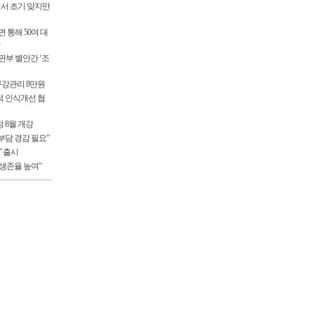
서 초기 맞지만
 통해 50여 대
부 별안간 ‘조
 구강관리 8만원
적 인식개선 협
 8월 개강
부담 경감 필요”
T' 출시
생존율 높여”