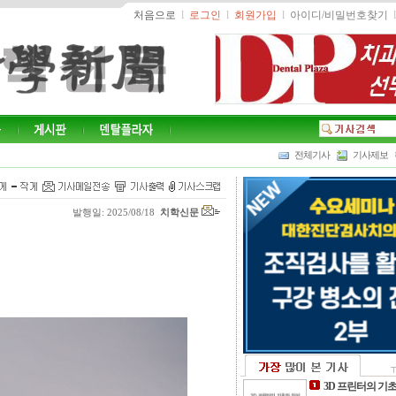
처음으로
l
로그인
l
회원가입
l
아이디/비밀번호찾기
l
전체기사
기사제보
발행일: 2025/08/18
치학신문
3D 프린터의 기