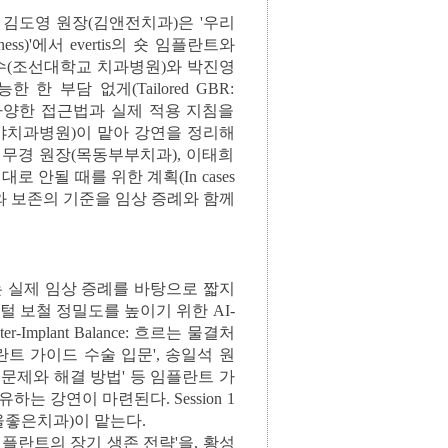
룬다. 김도영 원장(김앤전치과)은 '우리
piness)'에서 evertis의 숏 임플란트와
 교수(조선대학교 치과병원)와 박진영
 부담 없게(Tailored GBR:
 골증강술의 다양한 접근법과 실제 적용 지침을
가야치과병원)이 맡아 강연을 정리해
성무경 원장(목동부부치과), 이태희
 안될 때를 위한 계획(In cases
'은 전략적 발치와 보존의 기준을 임상 증례와 함께
ts'에서는 실제 임상 증례를 바탕으로 짧지
털 보철 정밀도를 높이기 위한 AI-
-Implant Balance: 흐르는 물결처
란트 가이드 수술 입문', 송일석 원
문제와 해결 방법' 등 임플란트 가
는 강연이 마련된다. Session 1
장(서울좋은치과)이 맡는다.
플란트의 장기 생존 전략'을, 황성