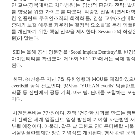
민 교수(경북대학교 치과병원)는 '임상적 판단과 전략: 
률 향상을 위한 가이드'를 다룬다. 박승현 전임의(연세대
한 임플란트 주위연조직의 최적화'를, 김설 교수(조선대학
증대와 보철 예후를 좌우하는 결정적 요소들'을 통해 임플
를 개선하기 위한 핵심 전략을 제시한다. Session 2의 
원)가 맡는다.
SID는 올해 공식 영문명을 ‘Seoul Implant Dentistry
아이덴티티를 확립했다. 제16회 SID 2025에서는 국제 
된다.
한편, ㈜신흥은 지난 7월 유한양행과 MOU를 체결하였으며, 제
evertis를 공식 선보인다. 양사는 ‘YUHAN evertis’ 
약품 등 전반에서 공동 기획, 마케팅, 판매를 포함하는 
이다.
사전등록비는 7만원이며, 전액 ‘건강한 치과를 만드는 행복 체험
비 전액은 세계 임플란트 임상 발전에 기여할 사단법인
부될 예정이다. 아울러, 같은 날 그랜드 인터콘티넨탈 서울 
서울임플란트재단 창립 기념식도 개최된다. 행사 관련 문의는 08