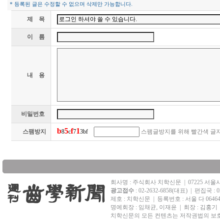
* 등록된 글은 수정할 수 없으며 삭제만 가능합니다.
제 목
이 름
내 용
비밀번호
b
5
f
1
스팸방지
8
c
7
3bf
스팸글방지를 위해 빨간색 글
회사명 : 주식회사 치학신문
|
07225 서
광고접수
: 02-2632-6858(대표)
|
편집국 : 02
제호 : 치학신문
|
등록번호 : 서울 다 0646
명예회장 : 임채균, 이재윤 | 회장 : 김홍기
치학신문의 모든 컨텐츠는 저작권법의 보호