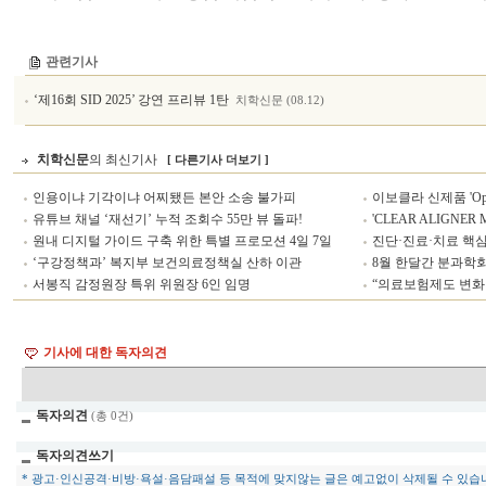
관련기사
‘제16회 SID 2025’ 강연 프리뷰 1탄
치학신문 (08.12)
치학신문
의 최신기사
[ 다른기사 더보기 ]
인용이냐 기각이냐 어찌됐든 본안 소송 불가피
이보클라 신제품 'Optr
유튜브 채널 ‘재선기’ 누적 조회수 55만 뷰 돌파!
'CLEAR ALIGNER
원내 디지털 가이드 구축 위한 특별 프로모션 4일 7일
진단·진료·치료 핵심 
‘구강정책과’ 복지부 보건의료정책실 산하 이관
8월 한달간 분과학회
서봉직 감정원장 특위 위원장 6인 임명
“의료보험제도 변화
기사에 대한 독자의견
독자의견
(총 0건)
독자의견쓰기
* 광고·인신공격·비방·욕설·음담패설 등 목적에 맞지않는 글은 예고없이 삭제될 수 있습