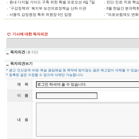
원내 디지털 가이드 구축 위한 특별 프로모션 4일 7일
진단·진료·치료 핵심 
‘구강정책과’ 복지부 보건의료정책실 산하 이관
8월 한달간 분과학회
서봉직 감정원장 특위 위원장 6인 임명
“의료보험제도 변화
기사에 대한 독자의견
독자의견
(총 0건)
독자의견쓰기
* 광고·인신공격·비방·욕설·음담패설 등 목적에 맞지않는 글은 예고없이 삭제될 수 있습
* 등록된 글은 수정할 수 없으며 삭제만 가능합니다.
제 목
이 름
내 용