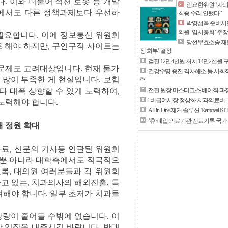
. 이와 더불어 석션 로봇 등 개발
임요한위원“ 사퇴
원에서도 다른 정책과제보다 우선하
최종 수리 안됐다”
박영섭측 준비서면
의원 ‘임시총회’ 주장
필요합니다. 이에 정보통신 위원회
당선무효소송 재판
 해야 하지만, 구인구직 사이트는
정 회부’ 결정
검진 12만4천원 처치 14만2천원
문제도 고려대상입니다. 현재 물가
건강수명 증진 격차해소 등 사회
많이 부족한 게 현실입니다. 보험
력
 대폭 상향할 수 있게 노력하여,
전진 원장 마스터코스 베이직 과정
“비급여시장 정상화 치과의료비 
노력해야 합니다.
All-in-One 제거 솔루션 'Removal KI
‘휴·폐업 의료기관 진료기록 국가
대 정원 확대
료, 신문의 기사등 연관된 위원회
가 뿐 아니라 대학측에서도 적극적으
도록, 대의원 여러분들과 각 위원회
고 있는, 치과의사의 해외진출, 특
려해야 합니다. 일부 초저가 치과들
량이 줄어들 수밖에 없습니다. 이
 입장을 내주시길 바랍니다. 반대