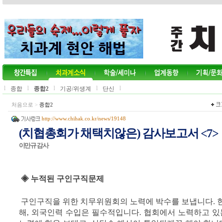
l
l
l
l
l
종합
종합2
기공/위생계
단신
처음으로
>
종합2
http://www.chihak.co.kr/news/19148
(치협총회가 채택치않은) 감사보고서 <7>
이만규 감사
◈ 누적된 구인구직문제
구인구직을 위한 치무위원회의 노력에 박수를 보냅니다. 현
해, 외국인력 수입은 필수적입니다. 협회에서 노력하고 