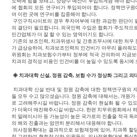
노력에 힘을 보태고, 상당수 예산이 투입되게끔 해야 합니다
에 협회의 모든 연구비가 투입되어야 합니다. 정책연구
여 이런 곳에 연구비를 집중해야 합니다.
구인구직사이트의 경우 투자여부에 대한 과감한 판단이 
의 결단이 필요합니다. 외국인력 수입은 협회가 주도적으로
민간업체가 더 잘 할 수 있는 영역이기도 합니다.
기존의 보조인력, 치과위생사 및 간호조무사에 대한 처우 
가 급상승하여, 치과보조인력의 인건비가 아무리 올려줘도 
위원회는 치과보험수가부터 정부에 적극 건의하여 지금보다
치과의 경직성 비용인 인건비를 더 높일 수 있도록 동시에 
◈ 치과대학 신설, 정원 감축, 보험 수가 정상화 그리고 의
치과대학 신설 반대 및 정원 감축에 대한 정책연구원의 자
들 모두 수고 많으셨습니다. 정원 감축에 대해서는, 개원
로 고려해주시길 바랍니다. 정원 감축이 현실화 될 수 있
가 더욱더 매진해주시길 바랍니다. 한편 치무위원회에서 하
히 말레이시아 등 가능성이 높은 국가로의 진출을 적극 독
의 해외 진출과는 엄연히 분리해서 대응해야 합니다.
의사정원확대는 결과적으로 보험재정에 있어, 치과쪽 할당
점 고려하여 협회장 이하 임원들도, 의사정원확대에 확실한