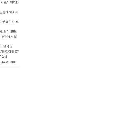
서 초기 맞지만
 통해 50여 대
부 별안간 ‘조
 구강관리 8만원
적 인식개선 협
 8월 개강
부담 경감 필요”
T' 출시
 관리법’ 발의