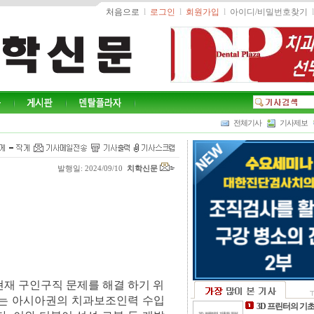
처음으로
l
로그인
l
회원가입
l
아이디/비밀번호찾기
l
전체기사
기사제보
발행일: 2024/09/10
치학신문
재 구인구직 문제를 해결 하기 위
있는 아시아권의 치과보조인력 수입
3D 프린터의 기