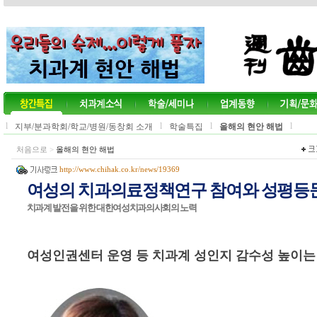
l
l
l
l
지부/분과학회/학교/병원/동창회 소개
학술특집
올해의 현안 해법
처음으로
>
올해의 현안 해법
http://www.chihak.co.kr/news/19369
여성의 치과의료정책연구 참여와 성평등
치과계 발전을 위한 대한여성치과의사회의 노력
여성인권센터 운영 등 치과계 성인지 감수성 높이는