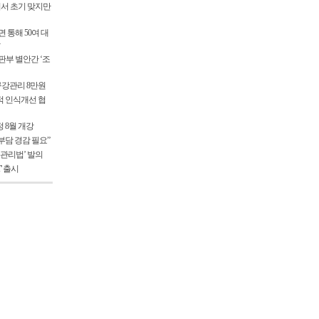
서 초기 맞지만
 통해 50여 대
부 별안간 ‘조
 구강관리 8만원
적 인식개선 협
 8월 개강
부담 경감 필요”
 관리법’ 발의
T' 출시