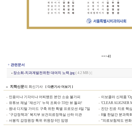
==>41
+
관련문서
장소희-치과계발전위한 대여치 노력.jpg
( 4.2 MB ) |
치학신문
의 최신기사
[ 다른기사 더보기 ]
인용이냐 기각이냐 어찌됐든 본안 소송 불가피
이보클라 신제품 'Optr
유튜브 채널 ‘재선기’ 누적 조회수 55만 뷰 돌파!
'CLEAR ALIGNER
원내 디지털 가이드 구축 위한 특별 프로모션 4일 7일
진단·진료·치료 핵심 
‘구강정책과’ 복지부 보건의료정책실 산하 이관
8월 한달간 분과학회
서봉직 감정원장 특위 위원장 6인 임명
“의료보험제도 변화