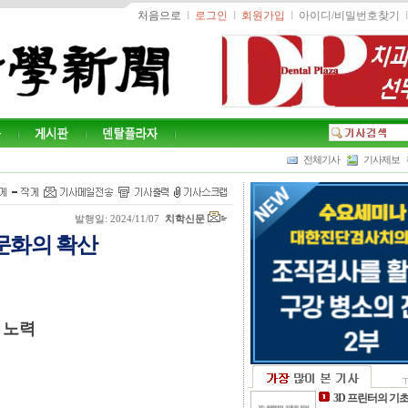
처음으로
l
로그인
l
회원가입
l
아이디/비밀번호찾기
l
전체기사
기사제보
발행일: 2024/11/07
치학신문
문화의 확산
 노력
3D 프린터의 기