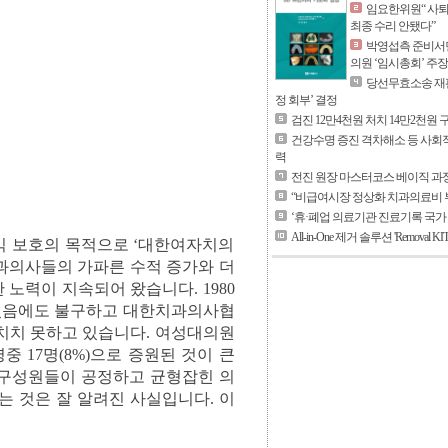
임요한위원“ 사퇴
최종 수리 안됐다”
박영섭측 준비서면
의원 ‘임시총회’ 주장
당선무효소송 재판
정 회부’ 결정
검진 12만4천원 처치 14만2천원
건강수명 증진 격차해소 등 사회
력
전진 원장 마스터코스 베이직 과정
“비급여시장 정상화 치과의료비 
‘휴·폐업 의료기관 진료기록 국가
All-in-One 제거 솔루션 'Removal KI
익 보호의 목적으로 ‘대한여자치의
치과의사들의 가파른 수적 증가와 더
노력이 지속되어 왔습니다. 1980
르렀음에도 불구하고 대한치과의사협
미치치 못하고 있습니다. 여성대의원
0명중 17명(8%)으로 증원된 것이 큰
 구성원들이 공정하고 균형잡힌 의
 것은 잘 알려진 사실입니다. 이