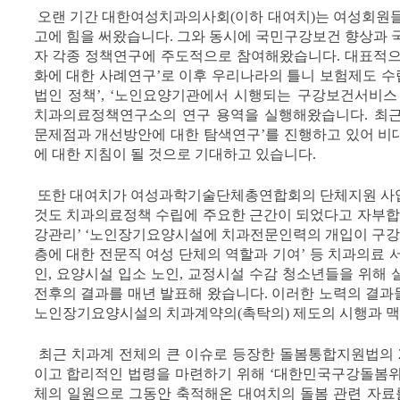
오랜 기간 대한여성치과의사회(이하 대여치)는 여성회원들
고에 힘을 써왔습니다. 그와 동시에 국민구강보건 향상
자 각종 정책연구에 주도적으로 참여해왔습니다. 대표적으로
화에 대한 사례연구’로 이후 우리나라의 틀니 보험제도 수립
법인 정책’, ‘노인요양기관에서 시행되는 구강보건서비스
치과의료정책연구소의 연구 용역을 실행해왔습니다. 최근
문제점과 개선방안에 대한 탐색연구’를 진행하고 있어 비
에 대한 지침이 될 것으로 기대하고 있습니다.
또한 대여치가 여성과학기술단체총연합회의 단체지원 사업을
것도 치과의료정책 수립에 주요한 근간이 되었다고 자부합니
강관리’ ‘노인장기요양시설에 치과전문인력의 개입이 구강 
층에 대한 전문직 여성 단체의 역할과 기여’ 등 치과의료 
인, 요양시설 입소 노인, 교정시설 수감 청소년들을 위해
전후의 결과를 매년 발표해 왔습니다. 이러한 노력의 결과
노인장기요양시설의 치과계약의(촉탁의) 제도의 시행과 맥
최근 치과계 전체의 큰 이슈로 등장한 돌봄통합지원법의 2
이고 합리적인 법령을 마련하기 위해 ‘대한민국구강돌봄위
체의 일원으로 그동안 축적해온 대여치의 돌봄 관련 자