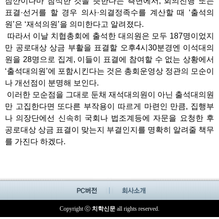
잠깐이나마 참석한 것을 뜻한다는 측면에서, 회의진행 또는
표결·선거를 할 경우 의사·의결정족수를 계산할 때 ‘출석의
원’은 ‘재석의원’을 의미한다고 알려졌다.
따라서 이날 치협총회에 출석한 대의원은 모두 187명이었지
만 공로대상 상금 부활을 표결할 오후4시30분경엔 이석대의
원을 28명으로 집계, 이들이 표결에 참여할 수 없는 상황에서
‘출석대의원’에 포함시킨다는 것은 총회운영상 정관의 모순이
나 개선점이 분명해 보인다.
이러한 모순점을 그대로 둔채 재석대의원이 아닌 출석대의원
만 고집한다면 또다른 부작용이 따르게 마련인 만큼, 집행부
나 의장단에선 신속히 국회나 법조계등에 자문을 요청한 후
공로대상 상금 표결이 맞는지 부결인지를 명확히 알려줄 책무
를 가진다 하겠다.
Copyright ⓒ
치학신문
all rights reserved.