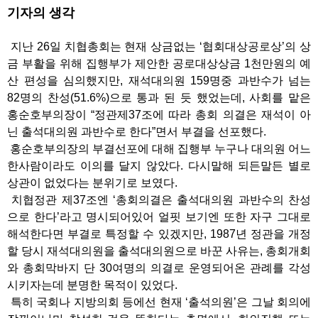
기자의 생각
지난 26일 치협총회는 현재 상금없는 ‘협회대상공로상’의 상
금 부활을 위해 집행부가 제안한 공로대상상금 1천만원의 예
산 편성을 심의했지만, 재석대의원 159명중 과반수가 넘는
82명의 찬성(51.6%)으로 통과 된 듯 했었는데, 사회를 맡은
홍순호부의장이 “정관제37조에 따라 총회 의결은 재석이 아
닌 출석대의원 과반수로 한다”면서 부결을 선포했다.
홍순호부의장의 부결선포에 대해 집행부 누구나 대의원 어느
한사람이라도 이의를 달지 않았다. 다시말해 되든말든 별로
상관이 없었다는 분위기로 보였다.
치협정관 제37조엔 ‘총회의결은 출석대의원 과반수의 찬성
으로 한다’라고 명시되어있어 얼핏 보기엔 또한 자구 그대로
해석한다면 부결로 특정할 수 있겠지만, 1987년 정관을 개정
할 당시 재석대의원을 출석대의원으로 바꾼 사유는, 총회개회
와 총회막바지 단 30여명의 의결로 운영되어온 관례를 각성
시키자는데 분명한 목적이 있었다.
특히 국회나 지방의회 등에선 현재 ‘출석의원’은 그날 회의에