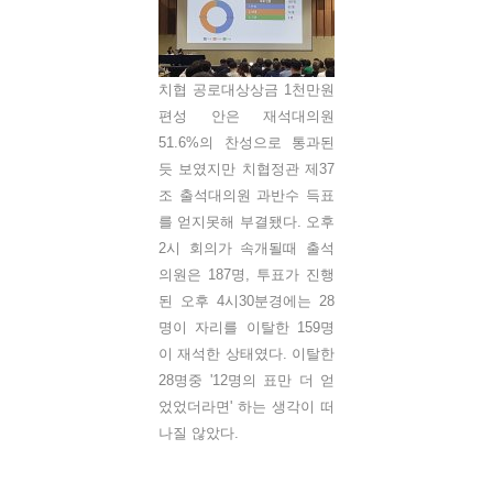
치협 공로대상상금 1천만원
편성 안은 재석대의원
51.6%의 찬성으로 통과된
듯 보였지만 치협정관 제37
조 출석대의원 과반수 득표
를 얻지못해 부결됐다. 오후
2시 회의가 속개될때 출석
의원은 187명, 투표가 진행
된 오후 4시30분경에는 28
명이 자리를 이탈한 159명
이 재석한 상태였다. 이탈한
28명중 '12명의 표만 더 얻
었었더라면' 하는 생각이 떠
나질 않았다.