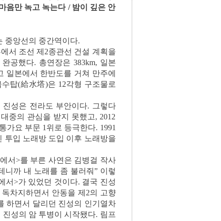
마음만 녹고 녹는다 / 밤이 깊은 안
는 중앙선의 중간역이다.
부에서 조선 제2종관선 건설 계획을
완공했다. 총연장은 383km, 일본
고 일본에서 한반도를 거쳐 만주에
급수탑(給水塔)은 12각형 구조물로
 진성은 전라도 부안이다. 그렇다
대중의 관심을 받지 못했고, 2012
가요 부문 1위로 등극한다. 1991
인 투입 노래방 도입 이후 노래방을
역에서>를 부른 사연은 김병걸 작사
테니까 내 노래를 좀 불러줘” 이렇
에서>가 있었던 것이다. 결국 진성
을 독차지하면서 안동을 제2의 고향
를 하면서 달리던 진성의 인기열차
이후, 진성의 암 투병이 시작됐다. 림프