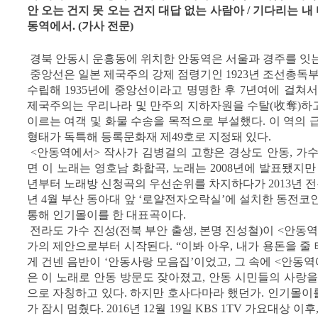
안 오는 건지 못 오는 건지 대답 없는 사람아 / 기다리는 내 
동역에서. (가사 전문)
경북 안동시 운흥동에 위치한 안동역은 서울과 경주를 잇
중앙선은 일본 제국주의 강제 점령기인 1923년 조선총독
수립해 1935년에 중앙선이라고 명명한 후 7년여에 걸쳐서 
제국주의는 우리나라 및 만주의 지하자원을 수탈(收奪)하
이르는 여객 및 화물 수송을 목적으로 부설했다. 이 역의 
형태가 독특해 등록문화재 제49호로 지정돼 있다.
<안동역에서> 작사가 김병걸의 고향은 경상도 안동, 가수
면 이 노래는 영호남 화합곡, 노래는 2008년에 발표됐지만 
년부터 노래방 신청곡의 우선순위를 차지하다가 2013년 전통
년 4월 부산 동아대 앞 ‘로얄전자오락실’에 설치한 동전코
통해 인기몰이를 한 대표곡이다.
전라도 가수 진성(전북 부안 출생, 본명 진성철)이 <안동
가의 제안으로부터 시작된다. “이봐 아우, 내가 용돈을 줄 
게 건넨 음반이 ‘안동사랑 모음집’이었고, 그 속에 <안동역
은 이 노래로 안동 방문도 잦아졌고, 안동 시민들의 사랑
으로 자칭하고 있다. 하지만 호사다마라 했던가. 인기몰이
가 잠시 멈췄다. 2016년 12월 19일 KBS 1TV 가요대상 