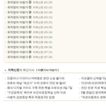
유차영의 아랑가 ㊱
치학신문 (01.29)
유차영의 아랑가 ㊲
치학신문 (02.12)
유차영의 아랑가 ㊳
치학신문 (02.26)
유차영의 아랑가 ㊴
치학신문 (03.13)
유차영의 아랑가 ㊵
치학신문 (03.25)
유차영의 아랑가 ㊶
치학신문 (04.30)
유차영의 아랑가 ㊷
치학신문 (05.14)
유차영의 아랑가 ㊸
치학신문 (05.28)
유차영의 아랑가 ㊹
치학신문 (06.12)
유차영의 아랑가 ㊺
치학신문 (06.26)
유차영의 아랑가 ㊻
치학신문 (07.15)
유차영의 아랑가 ㊼
치학신문 (07.30)
치학신문
의 최신기사
[ 다른기사 더보기 ]
인용이냐 기각이냐 어찌됐든 본안 소송 불가피
이보클라 신제품 'Optr
유튜브 채널 ‘재선기’ 누적 조회수 55만 뷰 돌파!
'CLEAR ALIGNER
원내 디지털 가이드 구축 위한 특별 프로모션 4일 7일
진단·진료·치료 핵심 
‘구강정책과’ 복지부 보건의료정책실 산하 이관
8월 한달간 분과학회
서봉직 감정원장 특위 위원장 6인 임명
“의료보험제도 변화