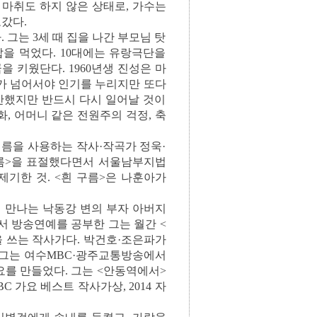
에 마취도 하지 않은 상태로, 가수는
오갔다.
 그는 3세 때 집을 나간 부모님 탓
밥을 먹었다. 10대에는 유랑극단을
 키웠단다. 1960년생 진성은 마
세가 넘어서야 인기를 누리지만 또다
불안했지만 반드시 다시 일어날 것이
, 어머니 같은 전원주의 걱정, 축
이름을 사용하는 작사·작곡가 정욱·
구름>을 표절했다면서 서울남부지법
제기한 것. <흰 구름>은 나훈아가
 만나는 낙동강 변의 부자 아버지
서 방송연예를 공부한 그는 월간 <
 쓰는 작사가다. 박건호·조은파가
 그는 여수MBC·광주교통방송에서
요를 만들었다. 그는 <안동역에서>
C 가요 베스트 작사가상, 2014 자