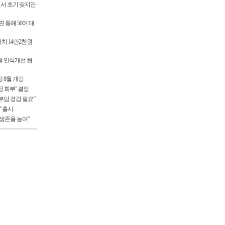
서 초기 맞지만
 통해 50여 대
처치 14만2천원
적 인식개선 협
 8월 개강
 회부’ 결정
부담 경감 필요”
T' 출시
생존율 높여”