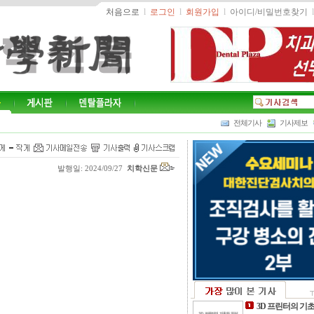
처음으로
l
로그인
l
회원가입
l
아이디/비밀번호찾기
l
전체기사
기사제보
발행일: 2024/09/27
치학신문
3D 프린터의 기