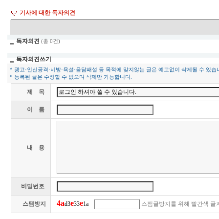
기사에 대한 독자의견
독자의견
(총 0건)
독자의견쓰기
* 광고·인신공격·비방·욕설·음담패설 등 목적에 맞지않는 글은 예고없이 삭제될 수 있습
* 등록된 글은 수정할 수 없으며 삭제만 가능합니다.
제 목
이 름
내 용
비밀번호
4
a
e
e
스팸방지
d3
33
1a
스팸글방지를 위해 빨간색 글