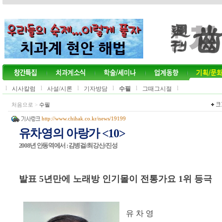
l
l
l
l
l
l
시사칼럼
사설/시론
기자방담
수필
그때그시절
처음으로
>
수필
http://www.chihak.co.kr/news/19199
유차영의 아랑가 <10>
2008년 안동역에서 : 김병걸/최강산/진성
발표 5년만에 노래방 인기몰이 전통가요 1위 등극
유 차 영