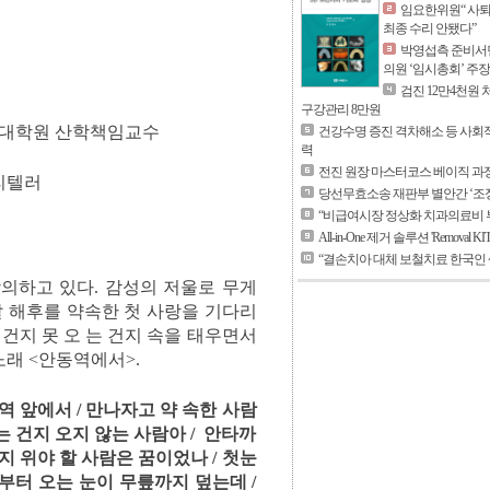
임요한위원“ 사퇴
최종 수리 안됐다”
박영섭측 준비서면
의원 ‘임시총회’ 주장
검진 12만4천원 
구강관리 8만원
대학원 산학책임교수
건강수명 증진 격차해소 등 사회
력
전진 원장 마스터코스 베이직 과정
리텔러
당선무효소송 재판부 별안간 ‘조정
“비급여시장 정상화 치과의료비 
All-in-One 제거 솔루션 'Removal KI
“결손치아 대체 보철치료 한국인 
의하고 있다. 감성의 저울로 무게
날 해후를 약속한 첫 사랑을 기다리
 건지 못 오 는 건지 속을 태우면서
래 <안동역에서>.
 앞에서 / 만나자고 약 속한 사람
는 건지 오지 않는 사람아 / 안타까
 지 위야 할 사람은 꿈이었나 / 첫눈
벽부터 오는 눈이 무릎까지 덮는데 /