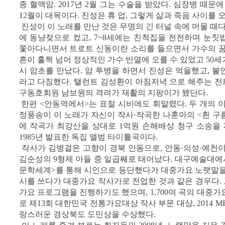
종 혈액암. 2017년 2월 그는 수술을 받았다. 심장병 때문
12월이 대목이다. 진성은 휴 업, 그렇게 삶과 죽음 사이를 
진성이 이 노래를 만난 것은 무명의 긴 터널 속에 머물 때다.
에 동냥젖으로 컸고, 7~8세에는 친척집을 전전하며 눈칫
쫓아다니면서 트로트 신동이란 소리를 들으면서 가수의 꿈을
흔이 훌쩍 넘어 정상적인 가수 반열에 오를 수 있었고 50
시 암초를 만났다. 암 투병을 하면서 진성은 억을했고, 
라고 다짐했다. 탤런트 김성환이 아침저녁 으로 해주는 전화
구동호회원 남보원의 격려가 재활의 지팡이가 됐단다.
한편 <안동역에서>는 표절 시비에도 휘말렸다. 두 개의 
정풍송이 이 노래가 자신이 작사·작곡한 나훈아의 <흰 
에 작곡가 최강산을 상대로 1억원 손해배상 청구 소송을 
1985년 발표한 독집 앨범 타이틀곡이다.
작사가 김병걸은 고향이 경북 안동으로, 안동·의성·예천이
김순성의 9형제 아들 중 일곱째로 태어났다. 대구예술대에
문학세계>를 통해 시인으로 등단했다가 대중가요 노랫말을
시를 쓰다가 대중가요 작사가로 전업한 것과 같은 경우다.
가요 프로그램을 진행하기도 했으며, 1,700여 곡의 대중가
로 제13회 대한민국 전통가요대상 작사 부문 대상, 2014 MB
랑스러운 경상북도 도민상을 수상했다.