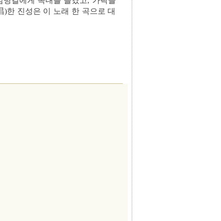
 김병걸에게 속내를 들켰고, 가락을
)한 진성은 이 노래 한 곡으로 대