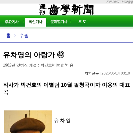
2026.08.07 17:43 발행
홈
>
수필
유차영의 아랑가 ㊷
1982년 잊혀진 계절 : 박건호/이범희/이용
치학신문
| 2026/05/14 03:10
작사가 박건호의 이별담 10월 필청곡이자 이용의 대표
곡
유 차 영