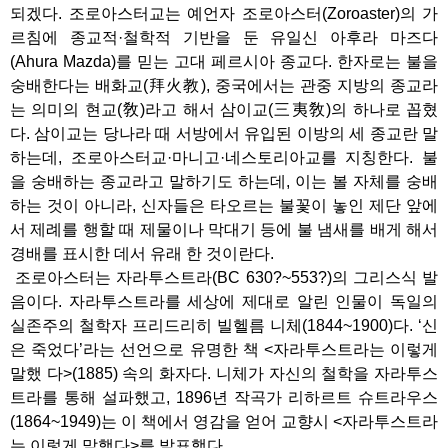
되겠다. 조로아스터교는 예언자 조로아스터(Zoroaster)의 가
르침에 종교적·철학적 기반을 둔 유일신 아후라 마즈다
(Ahura Mazda)를 믿는 고대 페르시아 종교다. 한자로는 불을
숭배한다는 배화교(拜火教), 중국에서는 관중 지방의 종교라
는 의미의 현교(敎)라고 해서 삼이교(三夷敎)의 하나로 꼽혔
다. 삼이교는 당나라 때 서방에서 유입된 이방의 세 종교란 말
하는데, 조로아스터교·마니고·네스토리아교를 지칭한다. 불
을 숭배하는 종교라고 말하기도 하는데, 이는 볼 자체를 숭배
하는 것이 아니라, 신자들은 타오르는 불꽃이 놓인 제단 앞에
서 제례를 행할 때 제물이나 막대기 등에 불 냄새를 배게 해서
경배를 표시한 데서 유래 한 것이란다.
조로아스터는 자라투스트라(BC 630?~553?)의 그리스식 발
음이다. 자라투스트라를 세상에 제대로 알린 인물이 독일의
실존주의 철학자 프리드리히 빌헬름 니체(1844~1900)다. ‘신
은 죽었다’라는 선언으로 유명한 책 <자라투스트라는 이렇게
말했 다>(1885) 속의 화자다. 니체가 자신의 철학을 자라투스
트라를 통해 설파했고, 1896년 작곡가 리하르트 슈트라우스
(1864~1949)는 이 책에서 영감을 얻어 교향시 <자라투스트라
는 이렇게 말했다>를 발표했다.