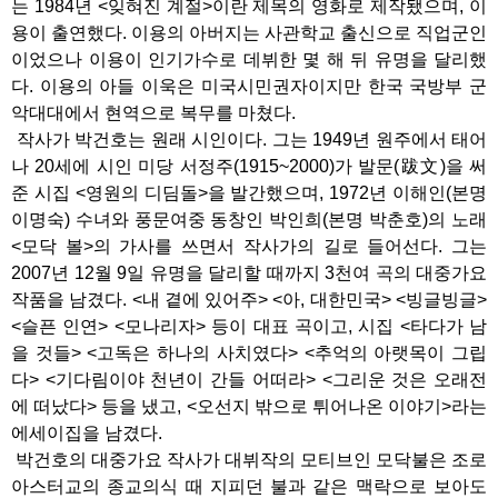
는 1984년 <잊혀진 계절>이란 제목의 영화로 제작됐으며, 이
용이 출연했다. 이용의 아버지는 사관학교 출신으로 직업군인
이었으나 이용이 인기가수로 데뷔한 몇 해 뒤 유명을 달리했
다. 이용의 아들 이욱은 미국시민권자이지만 한국 국방부 군
악대대에서 현역으로 복무를 마쳤다.
작사가 박건호는 원래 시인이다. 그는 1949년 원주에서 태어
나 20세에 시인 미당 서정주(1915~2000)가 발문(跋文)을 써
준 시집 <영원의 디딤돌>을 발간했으며, 1972년 이해인(본명
이명숙) 수녀와 풍문여중 동창인 박인희(본명 박춘호)의 노래
<모닥 볼>의 가사를 쓰면서 작사가의 길로 들어선다. 그는
2007년 12월 9일 유명을 달리할 때까지 3천여 곡의 대중가요
작품을 남겼다. <내 곁에 있어주> <아, 대한민국> <빙글빙글>
<슬픈 인연> <모나리자> 등이 대표 곡이고, 시집 <타다가 남
을 것들> <고독은 하나의 사치였다> <추억의 아랫목이 그립
다> <기다림이야 천년이 간들 어떠라> <그리운 것은 오래전
에 떠났다> 등을 냈고, <오선지 밖으로 튀어나온 이야기>라는
에세이집을 남겼다.
박건호의 대중가요 작사가 대뷔작의 모티브인 모닥불은 조로
아스터교의 종교의식 때 지피던 불과 같은 맥락으로 보아도