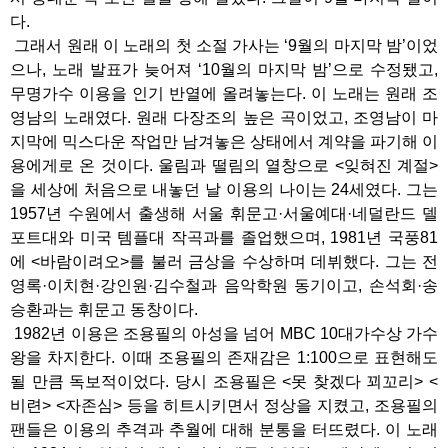
다.
그래서 원래 이 노래의 첫 소절 가사는 ‘9월의 마지막 밤’이었
으나, 노래 발표가 늦어져 ‘10월의 마지막 밤’으로 수정됐고,
무명가수 이용을 인기 반열에 올려놓는다. 이 노래는 원래 조
영남의 노래였다. 원래 다장조의 높은 곡이었고, 조영남이 마
지막에 믹스다운 작업만 남겨놓은 상태에서 계약을 파기해 이
용에게로 온 것이다. 울림과 떨림의 열창으로 <잊혀진 계절>
을 세상에 처음으로 내놓던 날 이용의 나이는 24세였다. 그는
1957년 수원에서 출생해 서울 휘문고·서울예대·네덜란드 델
포트대와 미국 템플대 작곡과를 졸업했으며, 1981년 국풍81
에 <바람이려오>를 불러 금상을 수상하며 데뷔했다. 그는 전
영록·이치현·강인원·김수철과 음악학원 동기이고, 손석회·송
승환과는 휘문고 동창이다.
1982년 이용은 조용필의 아성을 넘어 MBC 10대가수상 가수
왕을 차지한다. 이때 조용필의 존재감은 1:100으로 표현해도
될 만큼 독보적이었다. 당시 조용필은 <못 찾겠다 꾀꼬리> <
비련> <자존심> 등을 히트시키면서 정상을 지켰고, 조용필의
팬들은 이용의 추격과 추월에 대해 분통을 터뜨렸다. 이 노래