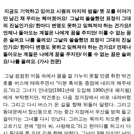
지금도 기억하고 있어요 시원의 마지막 밤을/ 뜻 모를 이야기
만 남긴 채 우리는 헤어졌어요/ 그날의 쓸쓸했던 표정이 그대
의 진실인가요/ 한마디 변명도 못하고 잊혀져야 하는 건가요//
언제나 돌아오는 계절은 나에게 꿈을 주지만/ 이룰 수 없는 꿈
은 슬퍼요 나를 울려요/ 그날의 쓸쓸했던 표정이 그대의 진실
인가요/ 한마디 변명도 못하고 잊혀져야 하는 건가요// 언제나
돌아오는 계절은 나에게 꿈을 주지만/ 이룰 수 없는 꿈은 슬퍼
요/ 나를 울려요. (가사 전문)
그날 컴컴한 어둠 속에서 몸을 잘 가누지 못할 만큼 취한 박건
호를 버스에 태워주면서 “이분 흑석동 종점에 내리게 해주세
요.”라고 그녀가 안내양(1961년에 도입해 1990년대 폐지됨)
에게 부탁했지만, 박건호는 다음 정거장에서 바로 내려버렸
다. 그리고 다시 버스가 온 길을 향해 뒤돌아 달렸다. 그리고
동대문에서 창신동으로 가는 중간 지점에서 우산을 받쳐 들고
걸어가는 그녀를 다시 만났다. 그러고는 목까지 차오른 숨을
고르기도 전에 “정아 씨, 사랑해요.”라고 한마디를 하고서 다
시 동대문 쪽 오던 길을 향해 달렸다. 그날이 9월 마지막 날이