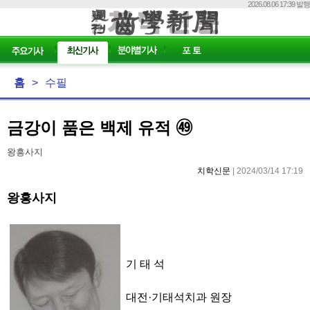
2026.08.06 17:39 발행
홈
>
수필
금강이 품은 백제 유적 ㊾
왕흥사지
치학신문
| 2024/03/14 17:19
왕흥사지
기 태 석
대전·기태석치과 원장