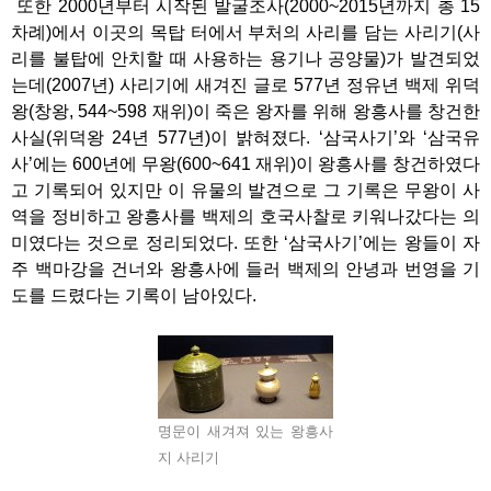
또한 2000년부터 시작된 발굴조사(2000~2015년까지 총 15
차례)에서 이곳의 목탑 터에서 부처의 사리를 담는 사리기(사
리를 불탑에 안치할 때 사용하는 용기나 공양물)가 발견되었
는데(2007년) 사리기에 새겨진 글로 577년 정유년 백제 위덕
왕(창왕, 544~598 재위)이 죽은 왕자를 위해 왕흥사를 창건한
사실(위덕왕 24년 577년)이 밝혀졌다. ‘삼국사기’와 ‘삼국유
사’에는 600년에 무왕(600~641 재위)이 왕흥사를 창건하였다
고 기록되어 있지만 이 유물의 발견으로 그 기록은 무왕이 사
역을 정비하고 왕흥사를 백제의 호국사찰로 키워나갔다는 의
미였다는 것으로 정리되었다. 또한 ‘삼국사기’에는 왕들이 자
주 백마강을 건너와 왕흥사에 들러 백제의 안녕과 번영을 기
도를 드렸다는 기록이 남아있다.
명문이 새겨져 있는 왕흥사
지 사리기